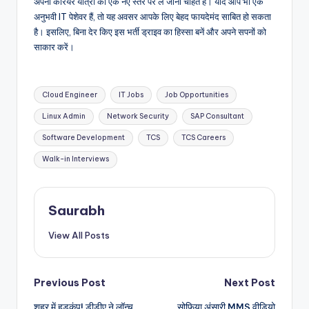
अपनी करियर यात्रा को एक नए स्तर पर ले जाना चाहते हैं। यदि आप भी एक
अनुभवी IT पेशेवर हैं, तो यह अवसर आपके लिए बेहद फायदेमंद साबित हो सकता
है। इसलिए, बिना देर किए इस भर्ती ड्राइव का हिस्सा बनें और अपने सपनों को
साकार करें।
Tags:
Cloud Engineer
IT Jobs
Job Opportunities
Linux Admin
Network Security
SAP Consultant
Software Development
TCS
TCS Careers
Walk-in Interviews
Saurabh
View All Posts
Post
Previous Post
Next Post
शहर में हड़कंप! डीडीए ने लॉन्च
सोफिया अंसारी MMS वीडियो