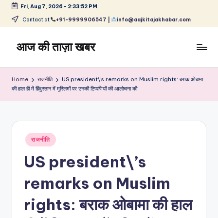
Fri, Aug 7, 2026
-
2:33:52 PM
Skip
Contact at
+91-9999906547 |
info@aajkitajakhabar.com
to
content
आज की ताज़ा खबर
भारत
के
Home
राजनीति
US president\’s remarks on Muslim rights: बराक ओबामा
ताज़ा
की हाल ही में हिंदुस्तान में मुस्लिमों पर उनकी टिप्पणियों की आलोचना की
समाचार
–
राजनीति,
मनोरंजन,
Posted
राजनीति
खेल,
in
व्यापार
US president\’s
और
विश्व
remarks on Muslim
rights: बराक ओबामा की हाल