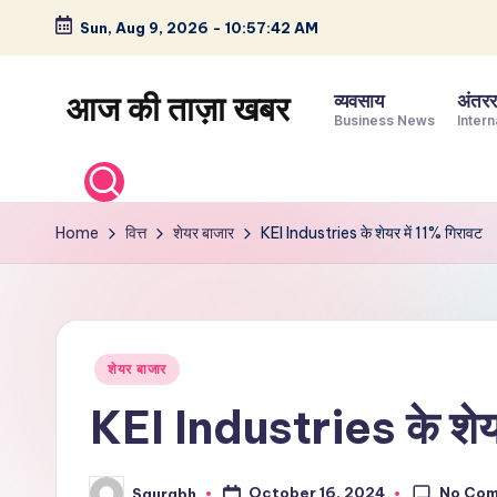
Sun, Aug 9, 2026
-
10:57:43 AM
Skip
to
आज की ताज़ा खबर
व्यवसाय
अंतररा
content
Business News
Intern
भारत
के
ताज़ा
Home
वित्त
शेयर बाजार
KEI Industries के शेयर में 11% गिरावट
समाचार
–
राजनीति,
मनोरंजन,
Posted
शेयर बाजार
खेल,
in
व्यापार
KEI Industries के शेयर
और
विश्व
No Co
October 16, 2024
Saurabh