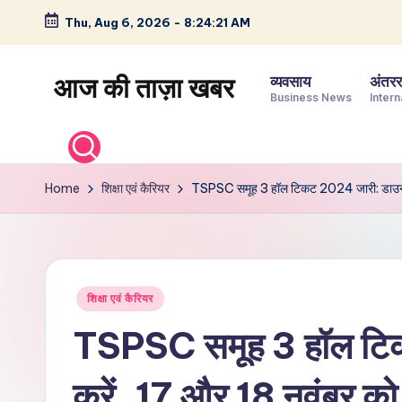
Thu, Aug 6, 2026
-
8:24:22 AM
Skip
to
आज की ताज़ा खबर
व्यवसाय
अंतररा
content
Business News
Intern
भारत
के
ताज़ा
Home
शिक्षा एवं कैरियर
TSPSC समूह 3 हॉल टिकट 2024 जारी: डाउनलोड
समाचार
–
राजनीति,
मनोरंजन,
Posted
शिक्षा एवं कैरियर
खेल,
in
व्यापार
TSPSC समूह 3 हॉल टि
और
विश्व
करें, 17 और 18 नवंबर को ह