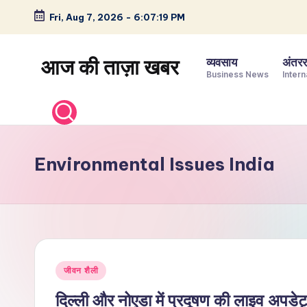
Fri, Aug 7, 2026
-
6:07:20 PM
Skip
to
आज की ताज़ा खबर
व्यवसाय
अंतररा
content
Business News
Intern
भारत
के
ताज़ा
समाचार
Environmental Issues India
–
राजनीति,
मनोरंजन,
खेल,
व्यापार
Posted
और
जीवन शैली
in
विश्व
दिल्ली और नोएडा में प्रदूषण की लाइव अपडे