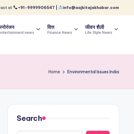
act at
+91-9999906547 |
info@aajkitajakhabar.com
मनोरंजन
वित्त
जीवन शैली
entertainment news
Finance News
Life Style News
Home
Environmental Issues India
Search