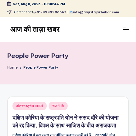
Sat, Aug 8, 2026
-
10:08:44 PM
Skip
Contact at
+91-9999906547 |
info@aajkitajakhabar.com
to
content
आज की ताज़ा खबर
भारत
के
ताज़ा
People Power Party
समाचार
–
Home
People Power Party
राजनीति,
मनोरंजन,
खेल,
व्यापार
और
Posted
अंतरराष्ट्रीय मामले
राजनीति
विश्व
in
दक्षिण कोरिया के राष्ट्रपति योन ने संसद दौरे की योजना
को रद्द किया, विपक्ष के साथ साजिश के बीच अराजकता
दक्षिण कोरिया में इस समय राजनीतिक हलचल मची हुई है। राष्ट्रपति योन