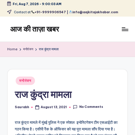
Fri, Aug 7, 2026
-
9:00:04 AM
Skip
Contact at
+91-9999906547 |
info@aajkitajakhabar.com
to
content
आज की ताज़ा खबर
भारत
के
Home
मनोरंजन
राज कुंद्रा मामला
ताज़ा
समाचार
–
राजनीति,
Posted
मनोरंजन,
मनोरंजन
in
खेल,
राज कुंद्रा मामला
व्यापार
और
No Comments
विश्व
Saurabh
August 13, 2021
Posted
by
राज कुंद्रा मामले में मुंबई पुलिस ने एक स्पेशल इन्वेस्टिगेशन टीम एसआईटी का
गठन किया है। एसीपी रैंक के ऑफिसर को यह पूरा मामला सौंप दिया गया है।