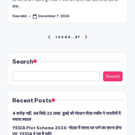
वास…
Saurabh
December 7, 2024
Posted
by
Posts
1
2
3
4
5
…
37
PREVIOUS
NEXT
PAGE
PAGE
pagination
Search
Search
Recent Posts
4 करोड़ नहीं, अब सिर्फ़ 23 लाख: डुबई की गोल्डन वीज़ा स्कीम ने भारतीयों में
मचाया बवाल!
YEIDA Plot Scheme 2024: नोएडा में सस्ता घर पाने का सपना होगा
पूरा, YEIDA दे रहा है प्लॉट