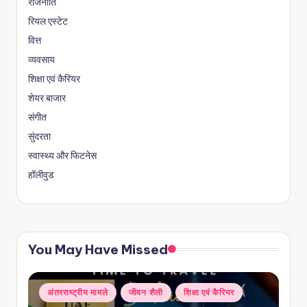
राजनीति
रियल एस्टेट
वित्त
व्यवसाय
शिक्षा एवं कैरियर
शेयर बाजार
संगीत
सुंदरता
स्वास्थ्य और फिटनेस
हॉलीवुड
You May Have Missed
Posted
अंतरराष्ट्रीय मामले
जीवन शैली
शिक्षा एवं कैरियर
in