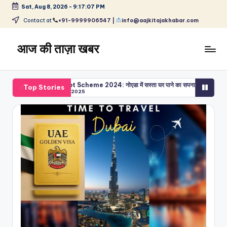
Sat, Aug 8, 2026
-
9:17:08 PM
Skip
Contact at
+91-9999906547 |
info@aajkitajakhabar.com
to
content
आज की ताज़ा खबर
भारत
के
YEIDA Plot Scheme 2024: नोएडा में सस्ता घर पाने का सपना होगा पूरा, YEIDA दे रहा है 
Top Stories
ताज़ा
March 13, 2025
समाचार
–
राजनीति,
मनोरंजन,
खेल,
व्यापार
और
विश्व